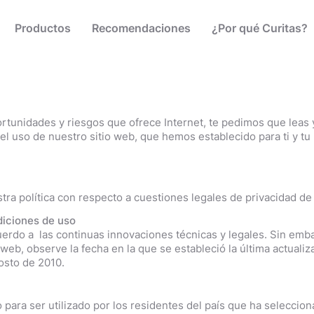
Productos
Recomendaciones
¿Por qué Curitas?
a heridas
porosa y Tela adhesiva
es para pies
 Pies y Cuidado
novando en el cuidado de la piel l
l botiquín médico
a niños
xilios
ger una herida
 -Nuestra compañía
 pies
palda y Cuello
 Raspones
rtunidades y riesgos que ofrece Internet, te pedimos que leas 
! El sitio de Curitas está totalmente
udan
l uso de nuestro sitio web, que hemos establecido para ti y tu 
s populares
CURITAS ESPECIALIZADAS
tra política con respecto a cuestiones legales de privacidad de
Curitas® Aqua Protect x20
diciones de uso
acuerdo a las continuas innovaciones técnicas y legales. Sin em
o web, observe la fecha en la que se estableció la última actuali
osto de 2010.
CUIDADO PARA PIES
Hansaplast® Fresh Active 2 en 1 DEO
 para ser utilizado por los residentes del país que ha seleccion