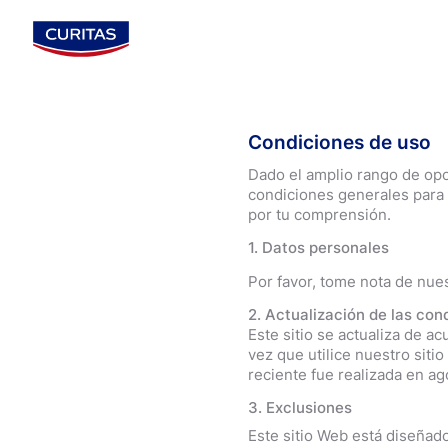
Curitas par
Cinta micro
Desodorant
Todo sobre
100 años in
Revisión de
Curitas®
Curitas par
Primeros Au
Cómo prote
Condiciones de uso
Beiersdorf
Parche para
Dolor de Es
Cortadas y
Dado el amplio rango de opo
¡Bienvenido
Ver más
Pies que s
condiciones generales para e
renovado.
Búsquedas populares
Producto
por tu comprensión.
apósito
1. Datos personales
cuidado de heridas
Por favor, tome nota de nues
herida
2. Actualización de las con
Este sitio se actualiza de 
vez que utilice nuestro siti
reciente fue realizada en ag
3. Exclusiones
Este sitio Web está diseñado