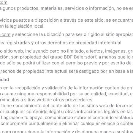
.com
 algunos productos, materiales, servicios o información, no se 
vicios puestos a disposición a través de este sitio, se encuent
Productos popula
 la legislación local.
s.com
y seleccione la ubicación para ser dirigido al sitio apropia
as registradas y otros derechos de propiedad intelectual
 sitio web, incluyendo pero no limitado, a textos, imágenes, gr
ición, son propiedad del grupo BDF Beiersdorf, a menos que lo 
do sólo se podrá utilizar con el permiso previo y por escrito de
erechos de propiedad intelectual será castigado por en base a la 
idad
 en la recopilación y validación de la información contenida en 
asume ninguna responsabilidad por su actualidad, exactitud, exh
ervínculos a sitios web de otros proveedores.
 tiene conocimiento del contenido de los sitios web de tercer
or cualquier contenido ilegal u otras infracciones legales en la
 agradece tu apoyo, comunicando sobre el contenido violatorio 
e compromete puntualmente a eliminar cualquier enlace o conte
o para proporcionar la información y de ninguna manera sustit