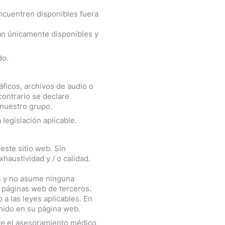
encuentren disponibles fuera
ran únicamente disponibles y
res
do.
áficos, archivos de audio o
contrario se declare
 nuestro grupo.
legislación aplicable.
este sitio web. Sin
austividad y / o calidad.
os y no asume ninguna
s páginas web de terceros.
a las leyes aplicables. En
nido en su página web.
uye el asesoramiento médico