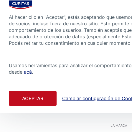
CÓMO PROTEGER UNA HERIDA DEL AGUA
Diferentes tipos de agua y
Al hacer clic en "Aceptar", estás aceptando que usemo
heridas
de socios, incluso fuera de nuestro sitio. Esto permite
3 Min. Leyendo
comportamiento de los usuarios. También aceptás que 
adecuado de protección de datos (especialmente Estad
Podés retirar tu consentimiento en cualquier momento
Usamos herramientas para analizar el comportamiento d
desde
acá
.
ACEPTAR
Cambiar configuración de Coo
LA MARCA