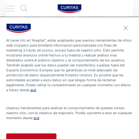
Al hacer clic en "Aceptar", estás aceptando que usemos herramientas de sitios
web cruzados para brindarte información personalizada con fines de
marketing a través de socios, incluso fuera de nuestro sitio. Esto permite
mostrarte anuncios online hechos a tu medida y realizar análisis más
detallados sobre el público objetivo y el comportamiento de los usuarios.
También aceptás que tus datos puedan ser transferidos a países fuera del
Espacio Económico Europeo que no garantizan un nivel adecuado de
protección de datos (especialmente Estados Unidos). Es posible que las
autoridades accedan a esos datos sin que tengas forma de reclamar
legalmente. Podés retirar tu consentimiento en cualquier momento con efecto
a futuro desde
acá
.
Usamos herramientas para analizar el comportamiento de quienes visitan
nuestro sitio, con el objetivo de mejorarlo. Podés oponerte a esto en cualquier
momento desde
acá
.
Ahora es Curitas®
Aquí encontrarás nuestros productos diseñados para el