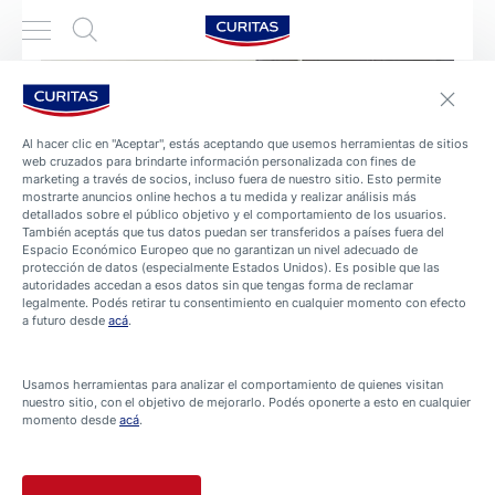
Al hacer clic en "Aceptar", estás aceptando que usemos herramientas de sitios
web cruzados para brindarte información personalizada con fines de
marketing a través de socios, incluso fuera de nuestro sitio. Esto permite
mostrarte anuncios online hechos a tu medida y realizar análisis más
detallados sobre el público objetivo y el comportamiento de los usuarios.
También aceptás que tus datos puedan ser transferidos a países fuera del
Espacio Económico Europeo que no garantizan un nivel adecuado de
protección de datos (especialmente Estados Unidos). Es posible que las
PRODUCTOS
autoridades accedan a esos datos sin que tengas forma de reclamar
Venditas Adhesivas
legalmente. Podés retirar tu consentimiento en cualquier momento con efecto
a futuro desde
acá
.
Productos filtrados Venditas Adhesivas
Usamos herramientas para analizar el comportamiento de quienes visitan
nuestro sitio, con el objetivo de mejorarlo. Podés oponerte a esto en cualquier
Curitas Aqua Protect
momento desde
acá
.