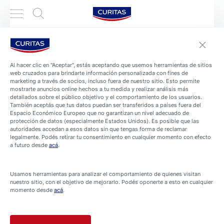
Al hacer clic en "Aceptar", estás aceptando que usemos herramientas de sitios
web cruzados para brindarte información personalizada con fines de
marketing a través de socios, incluso fuera de nuestro sitio. Esto permite
mostrarte anuncios online hechos a tu medida y realizar análisis más
detallados sobre el público objetivo y el comportamiento de los usuarios.
También aceptás que tus datos puedan ser transferidos a países fuera del
Espacio Económico Europeo que no garantizan un nivel adecuado de
protección de datos (especialmente Estados Unidos). Es posible que las
autoridades accedan a esos datos sin que tengas forma de reclamar
legalmente. Podés retirar tu consentimiento en cualquier momento con efecto
a futuro desde
acá
.
Usamos herramientas para analizar el comportamiento de quienes visitan
nuestro sitio, con el objetivo de mejorarlo. Podés oponerte a esto en cualquier
PRODUCTOS
CINTAS DE CURACIÓN
momento desde
acá
.
Sedasiva® 1,25cm x 5m
Barrera antibacterial, protege contra suciedad y