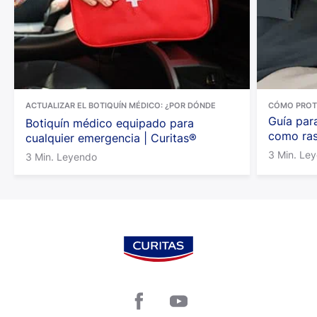
Cantidad:
1 pieza
ACTUALIZAR EL BOTIQUÍN MÉDICO: ¿POR DÓNDE
CÓMO PROT
EMPEZAR?
Guía par
Botiquín médico equipado para
como ras
cualquier emergencia | Curitas®
3 Min. Le
3 Min. Leyendo