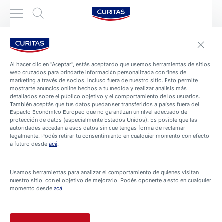
Al hacer clic en "Aceptar", estás aceptando que usemos herramientas de sitios
web cruzados para brindarte información personalizada con fines de
marketing a través de socios, incluso fuera de nuestro sitio. Esto permite
mostrarte anuncios online hechos a tu medida y realizar análisis más
detallados sobre el público objetivo y el comportamiento de los usuarios.
También aceptás que tus datos puedan ser transferidos a países fuera del
Espacio Económico Europeo que no garantizan un nivel adecuado de
protección de datos (especialmente Estados Unidos). Es posible que las
autoridades accedan a esos datos sin que tengas forma de reclamar
legalmente. Podés retirar tu consentimiento en cualquier momento con efecto
ARTÍCULOS
a futuro desde
acá
.
5 mitos comunes sobre el
dolor de espalda que debes
Usamos herramientas para analizar el comportamiento de quienes visitan
nuestro sitio, con el objetivo de mejorarlo. Podés oponerte a esto en cualquier
conocer
momento desde
acá
.
3 Min. Leyendo
Mito 1: No puedes hacer nada para combatir un dolor